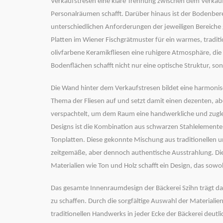
Verkaufstresen
eine klare Trennung zwischen dem
Verkau
Personalräumen
schafft. Darüber hinaus ist der Bodenber
unterschiedlichen Anforderungen der jeweiligen Bereiche
Platten im Wiener Fischgrätmuster
für ein warmes, tradit
olivfarbene Keramikfliesen
eine ruhigere Atmosphäre, die 
Bodenflächen schafft nicht nur eine optische Struktur, son
Die Wand hinter dem Verkaufstresen bildet eine harmoni
Thema
der Fliesen auf und setzt damit einen dezenten, abe
verspachtelt, um dem Raum eine handwerkliche und zugleic
Designs ist die Kombination aus
schwarzen Stahlelement
Tonplatten
. Diese gekonnte Mischung aus traditionellen 
zeitgemäße, aber dennoch authentische Ausstrahlung. Di
Materialien wie Ton und Holz schafft ein Design, das sowo
Das gesamte
Innenraumdesign
der Bäckerei Szihn trägt 
zu schaffen. Durch die sorgfältige Auswahl der Materiali
traditionellen Handwerks
in jeder Ecke der Bäckerei deutl