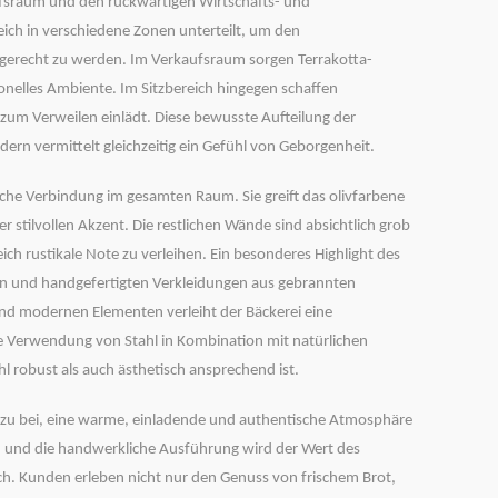
fsraum
und den rückwärtigen
Wirtschafts- und
eich in verschiedene Zonen unterteilt, um den
 gerecht zu werden. Im
Verkaufsraum
sorgen
Terrakotta-
ionelles Ambiente. Im
Sitzbereich
hingegen schaffen
zum Verweilen einlädt. Diese bewusste Aufteilung der
dern vermittelt gleichzeitig ein Gefühl von Geborgenheit.
sche Verbindung im gesamten Raum. Sie greift das
olivfarbene
r stilvollen Akzent. Die restlichen Wände sind absichtlich grob
h rustikale Note zu verleihen. Ein besonderes Highlight des
en
und handgefertigten
Verkleidungen aus gebrannten
und modernen Elementen verleiht der Bäckerei eine
e Verwendung von Stahl in Kombination mit natürlichen
hl robust als auch ästhetisch ansprechend ist.
dazu bei, eine warme, einladende und authentische Atmosphäre
en und die handwerkliche Ausführung wird der Wert des
ich. Kunden erleben nicht nur den Genuss von frischem Brot,