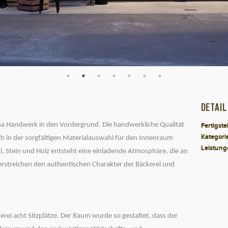
DETAIL
ma
Handwerk
in den Vordergrund. Die handwerkliche Qualität
Fertigste
Kategori
uch in der sorgfältigen Materialauswahl für den Innenraum
Leistung
l
,
Stein
und
Holz
entsteht eine einladende Atmosphäre, die an
terstreichen den authentischen Charakter der Bäckerei und
kerei
acht Sitzplätze
. Der Raum wurde so gestaltet, dass der